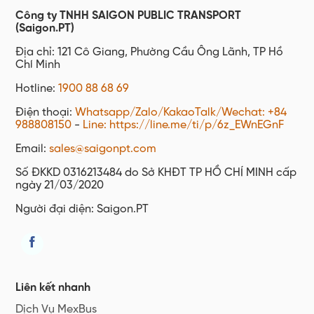
Công ty TNHH SAIGON PUBLIC TRANSPORT
(Saigon.PT)
Địa chỉ: 121 Cô Giang, Phường Cầu Ông Lãnh, TP Hồ
Chí Minh
Hotline:
1900 88 68 69
Điện thoại:
Whatsapp/Zalo/KakaoTalk/Wechat: +84
988808150
-
Line: https://line.me/ti/p/6z_EWnEGnF
Email:
sales@saigonpt.com
Số ĐKKD 0316213484 do Sở KHĐT TP HỒ CHÍ MINH cấp
ngày 21/03/2020
Người đại diện: Saigon.PT
Liên kết nhanh
Dịch Vụ MexBus