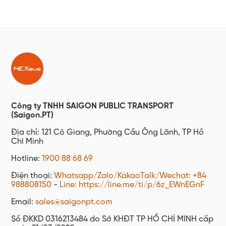
Công ty TNHH SAIGON PUBLIC TRANSPORT
(Saigon.PT)
Địa chỉ: 121 Cô Giang, Phường Cầu Ông Lãnh, TP Hồ
Chí Minh
Hotline:
1900 88 68 69
Điện thoại:
Whatsapp/Zalo/KakaoTalk/Wechat: +84
988808150
-
Line: https://line.me/ti/p/6z_EWnEGnF
Email:
sales@saigonpt.com
Số ĐKKD 0316213484 do Sở KHĐT TP HỒ CHÍ MINH cấp